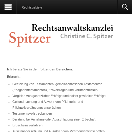
Rechtsgebiete
Ich berate Sie in den folgenden Bereichen:
Erbrecht :
Gestaltung von Testamenten, gemeinschaftlichen Testamenten
(Ehegattentestamenten), Erbverträgen und Vermächtnissen
Vergleich von gesetzlicher Erbfolge und selbst gewählter Erbfolge
Geltendmachung und Abwehr von Pflichtteils- und
Pflichtteilsergänzungsansprüchen
Testamentsvollstreckungen
Beratung bei Annahme oder Ausschlagung einer Erbschaft
Erbscheinsverfahren
Auseinandersetzung und Ausgleich von Miterbengemeinschaften