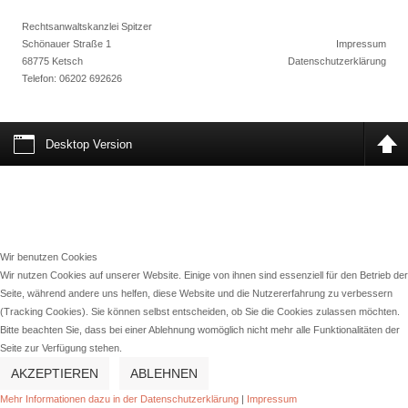
Rechtsanwaltskanzlei Spitzer
Schönauer Straße 1
Impressum
68775 Ketsch
Datenschutzerklärung
Telefon:
06202 692626
Desktop Version
Wir benutzen Cookies
Wir nutzen Cookies auf unserer Website. Einige von ihnen sind essenziell für den Betrieb der
Seite, während andere uns helfen, diese Website und die Nutzererfahrung zu verbessern
(Tracking Cookies). Sie können selbst entscheiden, ob Sie die Cookies zulassen möchten.
Bitte beachten Sie, dass bei einer Ablehnung womöglich nicht mehr alle Funktionalitäten der
Seite zur Verfügung stehen.
AKZEPTIEREN
ABLEHNEN
Mehr Informationen dazu in der Datenschutzerklärung
|
Impressum