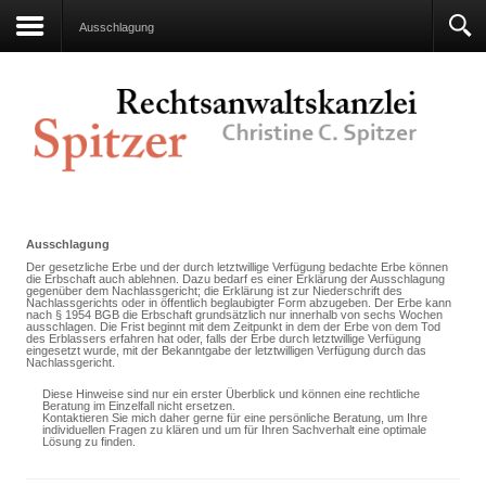
Ausschlagung
Ausschlagung
Der gesetzliche Erbe und der durch letztwillige Verfügung bedachte Erbe können
die Erbschaft auch ablehnen. Dazu bedarf es einer Erklärung der Ausschlagung
gegenüber dem Nachlassgericht; die Erklärung ist zur Niederschrift des
Nachlassgerichts oder in öffentlich beglaubigter Form abzugeben. Der Erbe kann
nach § 1954 BGB die Erbschaft grundsätzlich nur innerhalb von sechs Wochen
ausschlagen. Die Frist beginnt mit dem Zeitpunkt in dem der Erbe von dem Tod
des Erblassers erfahren hat oder, falls der Erbe durch letztwillige Verfügung
eingesetzt wurde, mit der Bekanntgabe der letztwilligen Verfügung durch das
Nachlassgericht.
Diese Hinweise sind nur ein erster Überblick und können eine rechtliche
Beratung im Einzelfall nicht ersetzen.
Kontaktieren Sie mich daher gerne für eine persönliche Beratung, um Ihre
individuellen Fragen zu klären und um für Ihren Sachverhalt eine optimale
Lösung zu finden.